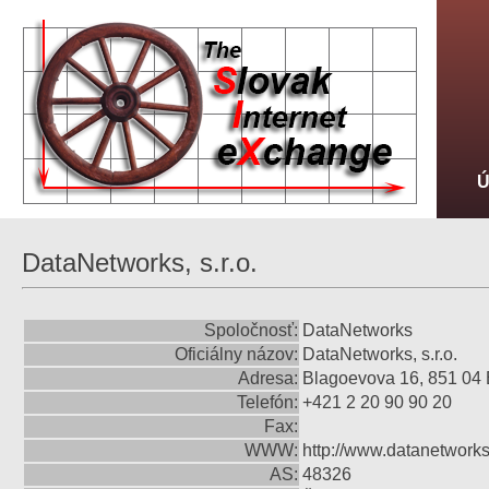
DataNetworks, s.r.o.
Spoločnosť:
DataNetworks
Oficiálny názov:
DataNetworks, s.r.o.
Adresa:
Blagoevova 16, 851 04 
Telefón:
+421 2 20 90 90 20
Fax:
WWW:
http://www.datanetworks
AS:
48326