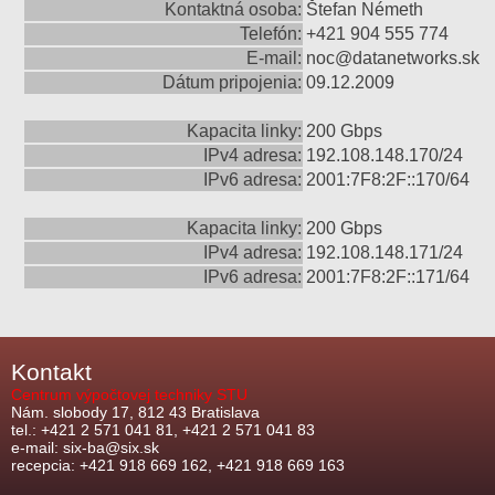
Kontaktná osoba:
Štefan Németh
Telefón:
+421 904 555 774
E-mail:
noc@datanetworks.sk
Dátum pripojenia:
09.12.2009
Kapacita linky:
200 Gbps
IPv4 adresa:
192.108.148.170/24
IPv6 adresa:
2001:7F8:2F::170/64
Kapacita linky:
200 Gbps
IPv4 adresa:
192.108.148.171/24
IPv6 adresa:
2001:7F8:2F::171/64
Kontakt
Centrum výpočtovej techniky STU
Nám. slobody 17, 812 43 Bratislava
tel.: +421 2 571 041 81, +421 2 571 041 83
e-mail: six-ba@six.sk
recepcia: +421 918 669 162, +421 918 669 163