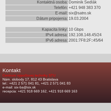
Kontaktná osoba:
Dominik Sedlák
Telefón:
+421 948 383 370
E-mail:
six@satro.sk
Dátum pripojenia:
19.03.2004
Kapacita linky:
10 Gbps
IPv4 adresa:
192.108.148.45/24
IPv6 adresa:
2001:7F8:2F::45/64
Kontakt
Centrum výpočtovej techniky STU
Nám. slobody 17, 812 43 Bratislava
tel.: +421 2 571 041 81, +421 2 571 041 83
e-mail: six-ba@six.sk
recepcia: +421 918 669 162, +421 918 669 163